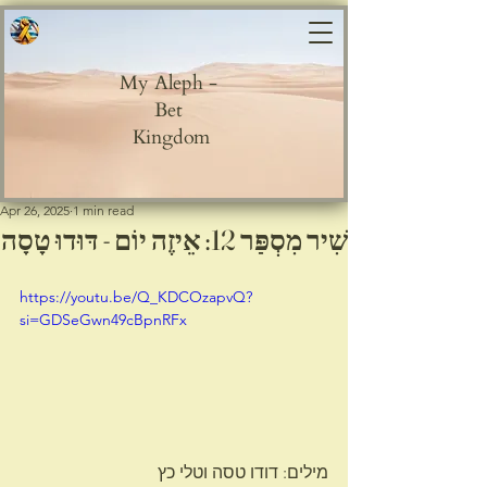
My Aleph -
Bet
Kingdom
Post
Apr 26, 2025
1 min read
שִׁיר מִסְפַּר 12: אֵיזֶה יוֹם - דּוּדוּ טָסָה
https://youtu.be/Q_KDCOzapvQ?
si=GDSeGwn49cBpnRFx
מילים: דודו טסה וטלי כץ