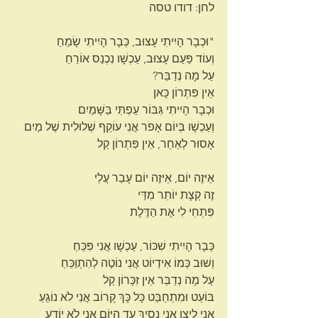
לחן: דודו טסה
"וּכְבָר הָיִיתִי עָצוּב, כְּבָר הָיִיתִי שָׂמֵחַ
וְעוֹד פַּעַם עָצוּב, עַכְשָׁו נִכְנַס אוֹרֵחַ
עַל מָה נְדַבֵּר?
אֵין פִּתְרוֹן כָּאן
וּכְבָר הָיִיתִי גִּבּוֹר עַפְתִּי בַּשָּׁמַיִם
וְעַכְשָׁו בְּיוֹם אָפֹר אֲנִי עוֹקֵף שְׁלוּלִית שֶׁל מַיִם
אָסוּר לְאַחֵר, אֵין פִּתְרוֹן קַל
אֵיזֶה יוֹם, אֵיזֶה יוֹם עָבַר עֲלֵי
זֶה קְצָת יוֹתֵר מִדַּי
פִּתְחִי לִי אֶת הַדֶּלֶת
כְּבָר הָיִיתִי שִׁכּוֹר, עַכְשָׁו אֲנִי פִּכֵּחַ
וְשׁוּב כְּמוֹ אִידְיוֹט אֲנִי נוֹטֶה לְהִתְוַכֵּחַ
עַל מָה נְדַבֵּר אֵין זִכָּרוֹן קַל
בּוֹעֵט וּמִתְחַבֵּט כָּל כָּךְ קָרוֹב אֲנִי לֹא נוֹגֵעַ
אֲנִי לֵיצָן אֲנִי נָסִיךְ עַד הַיּוֹם אֲנִי לֹא יוֹדֵעַ