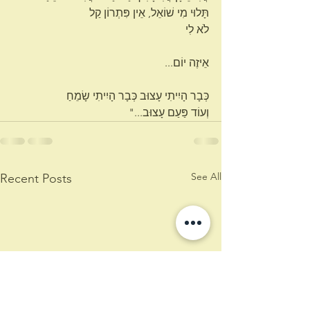
תָּלוּי מִי שׁוֹאֵל, אֵין פִּתְרוֹן קַל
לֹא לִי
אֵיזֶה יוֹם...
כְּבָר הָיִיתִי עָצוּב כְּבָר הָיִיתִי שָׂמֵחַ
וְעוֹד פַּעַם עָצוּב..."
See All
Recent Posts