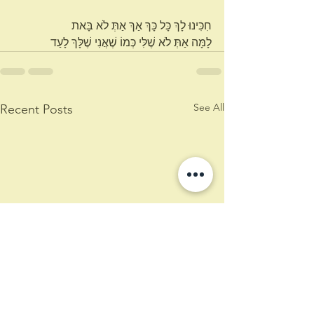
חִכִּינוּ לָךְ כָּל כָּךְ אַךְ אַתְּ לֹא בָּאת
לָמָּה אַתְּ לֹא שֶׁלִּי כְּמוֹ שֶׁאֲנִי שֶׁלָּךְ לָעַד
See All
Recent Posts