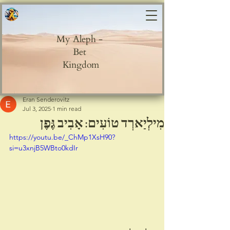
My Aleph -
Bet
Kingdom
Post
Eran Senderovitz
Jul 3, 2025
1 min read
מִילְיַארְד טוֹעִים: אָבִיב גֶּפֶן
https://youtu.be/_ChMp1XsH90?
si=u3xnjB5WBto0kdIr