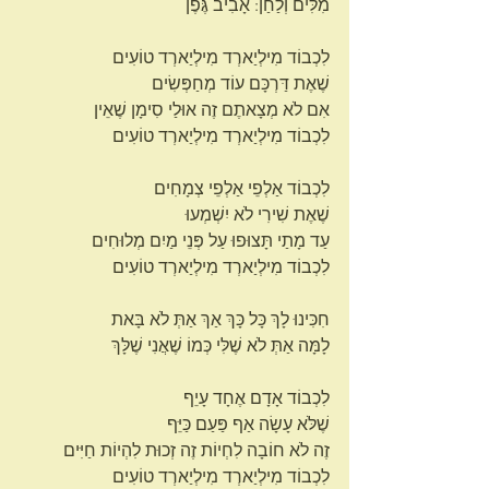
מִלִּים וְלַחַן: אָבִיב גֶּפֶן
לִכְבוֹד מִילְיַארְד מִילְיַארְד טוֹעִים
שֶׁאֶת דַּרְכָּם עוֹד מְחַפְּשִׂים
אִם לֹא מְצָאתֶם זֶה אוּלַי סִימָן שֶׁאֵין
לִכְבוֹד מִילְיַארְד מִילְיַארְד טוֹעִים
לִכְבוֹד אַלְפֵי אַלְפֵי צְמָחִים
שֶׁאֶת שִׁירִי לֹא יִשְׁמְעוּ
עַד מָתַי תָּצוּפוּ עַל פְּנֵי מַיִם מְלוּחִים
לִכְבוֹד מִילְיַארְד מִילְיַארְד טוֹעִים
חִכִּינוּ לָךְ כָּל כָּךְ אַךְ אַתְּ לֹא בָּאת
לָמָּה אַתְּ לֹא שֶׁלִּי כְּמוֹ שֶׁאֲנִי שֶׁלָּךְ
לִכְבוֹד אָדָם אֶחָד עָיֵף
שֶׁלֹּא עָשָׂה אַף פַּעַם כַּיֵּף
זֶה לֹא חוֹבָה לִחְיוֹת זֶה זְכוּת לִהְיוֹת חַיִּים
לִכְבוֹד מִילְיַארְד מִילְיַארְד טוֹעִים