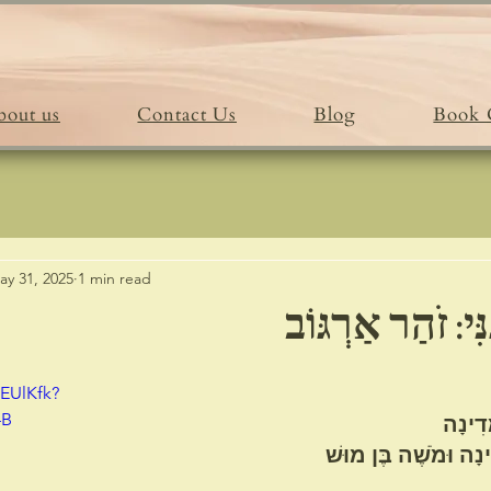
bout us
Contact Us
Blog
Book 
ay 31, 2025
1 min read
ִּי: זֹהַר אַרְגּוֹב
pEUlKfk?
4B
דִינָה
נָה וּמֹשֶׁה בֶּן מוּשׁ