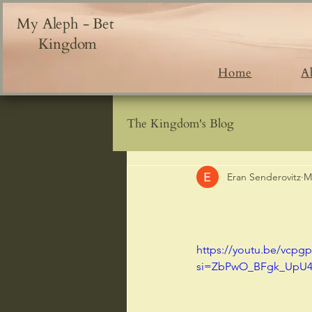
My Aleph - Bet
Kingdom
Home
A
The Kingdom's Blog
Eran Senderovitz
M
https://youtu.be/vcpg
si=ZbPwO_BFgk_UpU