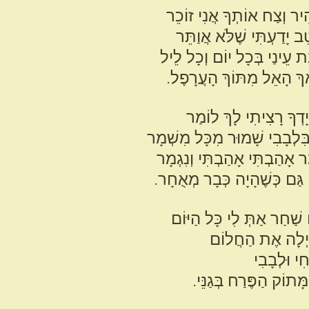
ִיר וְצַח אוֹתְךָ אֲנִי זוֹכֵר
ב יָדַעְתִּי שֶׁלֹּא אֲוַתֵּר
בַת עֵינַי בְּכָל יוֹם וְכָל לֵיל
אַךְ הָאֵל מִתּוֹךְ הָעֲרָפֶל.
ָדְךָ רָצִיתִי לָךְ לוֹמַר
ִלְבָבִי שָׁמוּר מִכָּל מִשְׁמָר
ר אָהַבְתִּי אָהַבְתִּי וְנִגְמָר
 גַּם כְּשֶׁהָיָה כְּבָר מְאֻחָר.
שַׁחַר אַתְּ לִי כָּל הַיּוֹם
ַיְלָה אֶת הַחֲלוֹם
חִי וּלְבָבִי
ָתוֹק הַפֶּרַח בְּגַנֵּי.