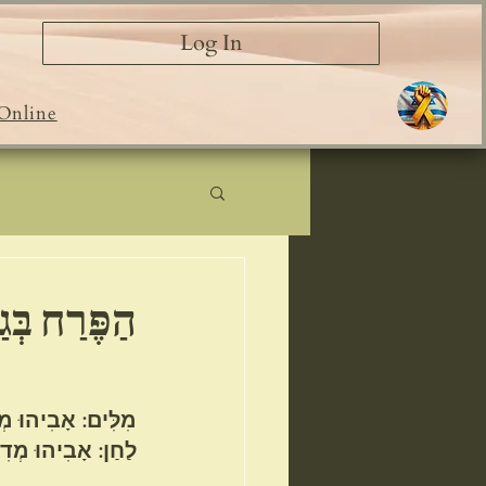
Log In
Online
הַפֶּרַח בְּגַנ
מִלִּים: אָבִיהוּ מְ
לַחַן: אָבִיהוּ מְדִי