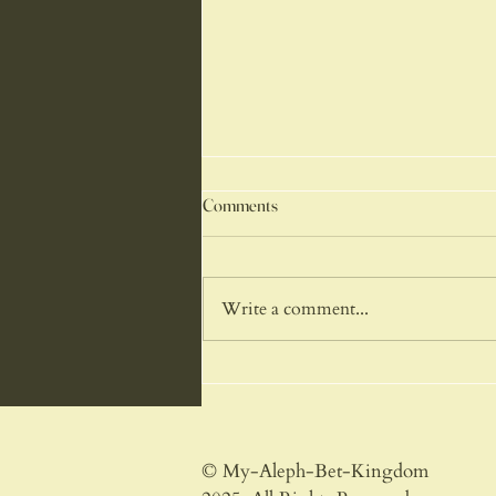
Imperative & Invitations:
Comments
Imperative & Invitations: Today we
are going to talk about the
Imperative time tense and also
Write a comment...
about the way it functions in
Invitations to action (“let’s do…”).
what is the imperative time tense?
The
© My-Aleph-Bet-Kingdom