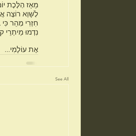
מֵאָז הַלֶּכֶת יוֹמ
לַשָּׁוְא רוֹצֶה אֲנ
חִזְרִי מַהֵר כִּי ב
נִדְמוּ מֵיתְרֵי קוֹל
אֶת עוֹלָמִי...
See All