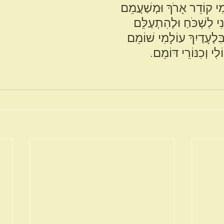
ִי קוֹדֵר אָרֹךְ וּמְשַׁעֲמֵם
ִי לִשְׁכֹּחַ וּלְהִתְעַלֵּם
ִּלְעָדַיִךְ עוֹלָמִי שׁוֹמֵם
ִי וְכִנּוֹרֵי דּוֹמֵם.